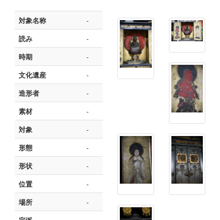
対象名称
-
読み
-
時期
-
文化遺産
-
造形者
-
素材
-
対象
-
形態
-
形状
-
位置
-
場所
-