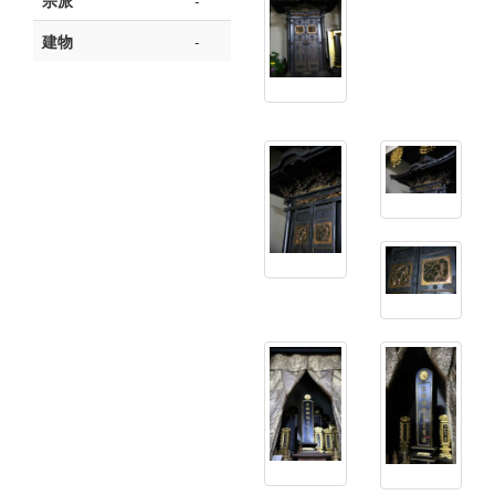
宗派
-
建物
-