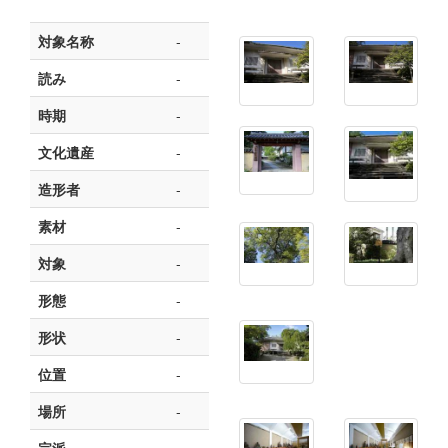
対象名称
-
読み
-
時期
-
文化遺産
-
造形者
-
素材
-
対象
-
形態
-
形状
-
位置
-
場所
-