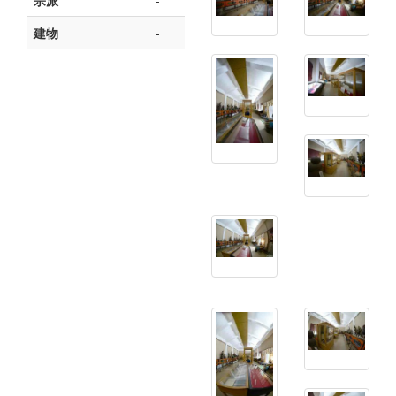
宗派
-
建物
-